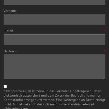
Vorname
E-Mail
*
Nachricht
*
* Ich stimme zu, dass meine in das Formular eingetragenen Daten
elektronisch gespeichert und zum Zweck der Bearbeitung meiner
Kontaktaufnahme genutzt werden. Eine Weitergabe an Dritte erfolgt
nicht. Mir ist bekannt, dass ich mein Einverständnis jederzeit
widerrufen kann.